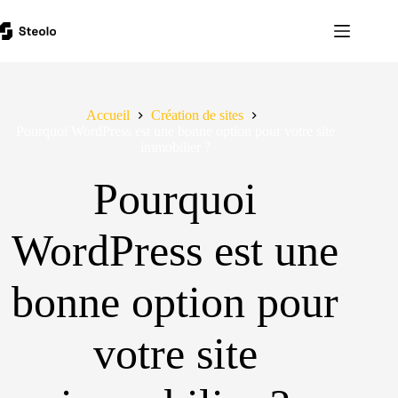
Passer
au
contenu
Accueil
Création de sites
Pourquoi WordPress est une bonne option pour votre site
immobilier ?
Pourquoi
WordPress est une
bonne option pour
votre site