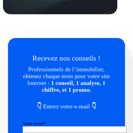
Recevez nos conseils !
Professionnels de l’immobilier,
obtenez chaque mois pour votre site
Internet :
1 conseil, 1 analyse, 1
chiffre, et 1 promo.
👇
Entrez votre e-mail
👇
Votre email*