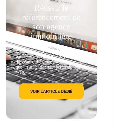
Réussir le
référencement de
son agence
immobilière
À travers un article dédié, nous
partageons nos meilleurs conseils aux
dirigeants d’agence immobilière pour
que leur entreprise performe sur le
Web.
VOIR L'ARTICLE DÉDIÉ