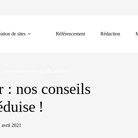
ation de sites
Référencement
Rédaction
M
: nos conseils pour qu’elle séduise !
 : nos conseils
éduise !
 avril 2021