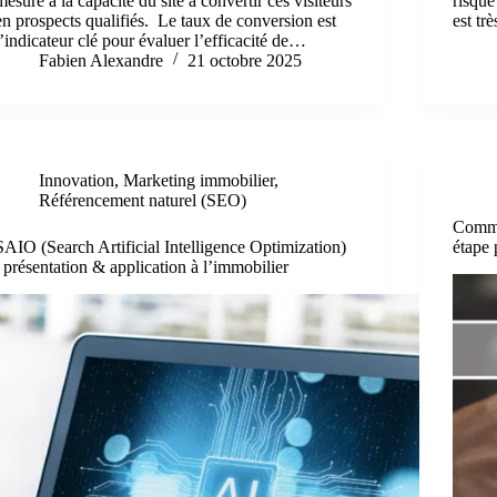
mesure à la capacité du site à convertir ces visiteurs
risque
en prospects qualifiés. Le taux de conversion est
est tr
l’indicateur clé pour évaluer l’efficacité de…
Fabien Alexandre
21 octobre 2025
Innovation
,
Marketing immobilier
,
Référencement naturel (SEO)
Commen
SAIO (Search Artificial Intelligence Optimization)
étape 
: présentation & application à l’immobilier