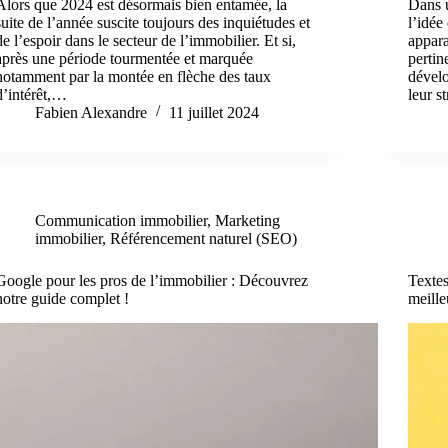
Alors que 2024 est désormais bien entamée, la
Dans u
suite de l’année suscite toujours des inquiétudes et
l’idée
de l’espoir dans le secteur de l’immobilier. Et si,
appara
après une période tourmentée et marquée
pertin
notamment par la montée en flèche des taux
dévelo
d’intérêt,…
leur s
Fabien Alexandre
11 juillet 2024
Communication immobilier
,
Marketing
immobilier
,
Référencement naturel (SEO)
Google pour les pros de l’immobilier : Découvrez
Textes
notre guide complet !
meille