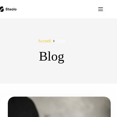
Passer
au
contenu
Accueil
Blog
Blog